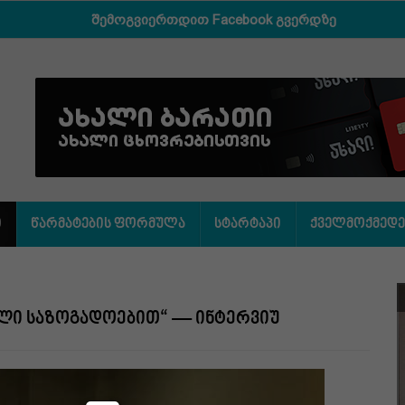
შემოგვიერთდით Facebook გვერდზე
ი
წარმატების ფორმულა
სტარტაპი
ქველმოქმედე
ლი საზოგადოებით“ — ინტერვიუ