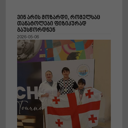
ვინ არის მოზარდი, რომელსაც
მშობლები
თანატოლები ფიზიკურად
გაუსწორდნენ
2026-05-06
დღის ამბები
რჩევები
წარმატების ფორმულა
სტარტაპი
ქველმოქმედება
ბლოგი
ძალადობა