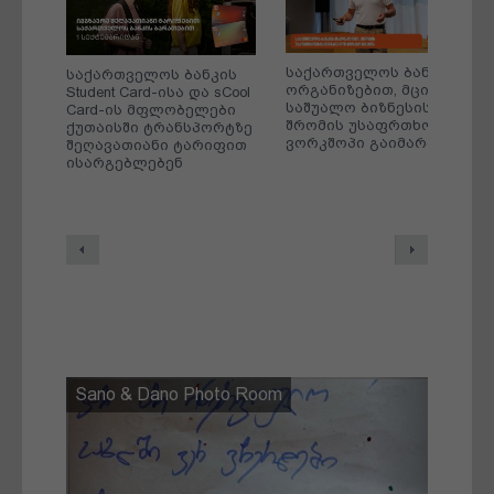
ის
საქართველოს ბანკის
საქართველოს ბანკის
ისის
ორგანიზებით, მცირე და
Student Card-ისა და sCool
ში
საშუალო ბიზნესისთვის
Card-ის მფლობელები
ი
შრომის უსაფრთხოების
ქუთაისში ტრანსპორტზე
ვორკშოპი გაიმართა
შეღავათიანი ტარიფით
ისარგებლებენ
Previous
Next
Sano & Dano Photo Room